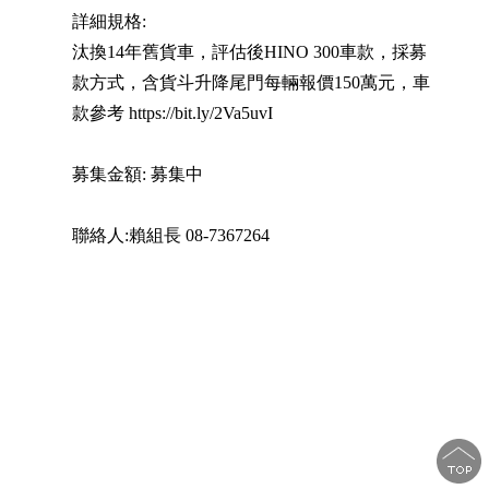
詳細規格:
汰換14年舊貨車，評估後HINO 300車款，採募
款方式，含貨斗升降尾門每輛報價150萬元，車
款參考 https://bit.ly/2Va5uvI
募集金額: 募集中
聯絡人:賴組長 08-7367264