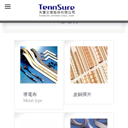
EMI遮避材
導電布
皮銅彈片
Metal type