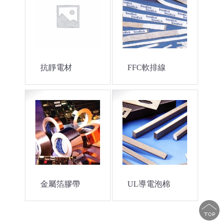
抗靜電材
FFC軟排線
金屬箔膠帶
UL導電泡棉