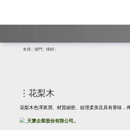
木球
球門
球桿
│
│
│
⋮花梨木
花梨木色澤黃潤、材質細密、紋理柔美且具有香味，傳承